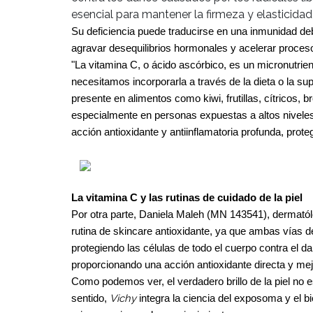
esencial para mantener la firmeza y elasticidad 
Su deficiencia puede traducirse en una inmunidad deb
agravar desequilibrios hormonales y acelerar procesos
"La vitamina C, o ácido ascórbico, es un micronutri
necesitamos incorporarla a través de la dieta o la su
presente en alimentos como kiwi, frutillas, cítricos, 
especialmente en personas expuestas a altos niveles 
acción antioxidante y antiinflamatoria profunda, prot
La vitamina C y las rutinas de cuidado de la piel
Por otra parte, Daniela Maleh (MN 143541), dermatól
rutina de skincare antioxidante, ya que ambas vías de
protegiendo las células de todo el cuerpo contra el d
proporcionando una acción antioxidante directa y mejora
Como podemos ver, el verdadero brillo de la piel no es 
Vichy
sentido,
integra la ciencia del exposoma y el bi