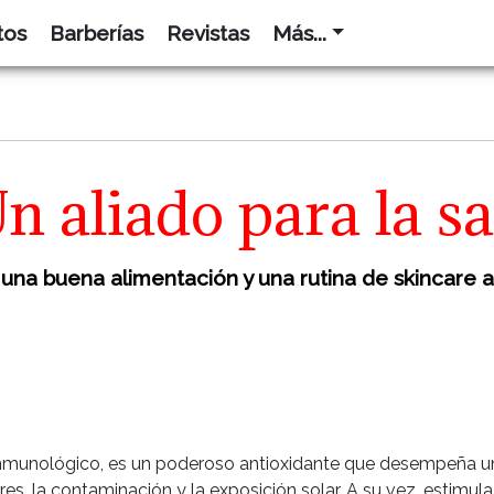
tos
Barberías
Revistas
Más...
 aliado para la sal
e una buena alimentación y una rutina de skincare a
inmunológico, es un poderoso antioxidante que desempeña un p
res, la contaminación y la exposición solar. A su vez, estimu