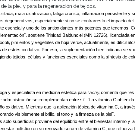
de la piel, y para la regeneración de tejidos.
ilitada, mala cicatrización, fatiga crónica, inflamación persistente 
 degenerativos, especialmente si no se contrarresta el impacto del e
ente esencial y uno de los antioxidantes más potentes que tenemos. 
plementación", sostiene Trinidad Baldunciel (MN 12726), licenciada en
brócoli, pimientos y vegetales de hoja verde, actualmente, es difícil al
de estrés oxidativo. Por eso, la suplementación bien indicada se vu
egiendo tejidos, células y funciones esenciales como la síntesis de co
Vichy,
oga y especialista en medicina estética para
comenta que "es 
 administración se complementan entre sí". "La vitamina C obtenida a
año oxidativo. Mientras que la aplicación tópica de vitamina C, a trav
ndo visiblemente el brillo, el tono y la firmeza de la piel".
solo superficial: proviene del equilibrio entre el bienestar interno y 
enestar holístico en su renovado serum de vitamina C, que refuerza la