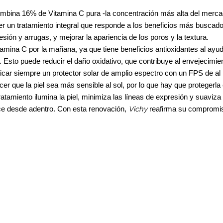
mbina 16% de Vitamina C pura -la concentración más alta del merca
er un tratamiento integral que responde a los beneficios más buscados 
sión y arrugas, y mejorar la apariencia de los poros y la textura.
ina C por la mañana, ya que tiene beneficios antioxidantes al ayudar
a. Esto puede reducir el daño oxidativo, que contribuye al envejecimie
plicar siempre un protector solar de amplio espectro con un FPS de al
 que la piel sea más sensible al sol, por lo que hay que protegerla 
ratamiento ilumina la piel, minimiza las líneas de expresión y suaviz
Vichy
lece desde adentro. Con esta renovación,
reafirma su compromiso