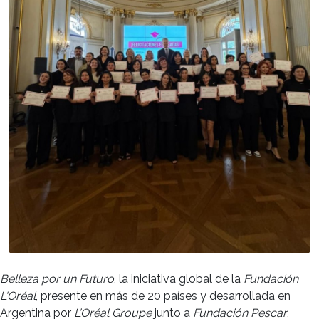
Belleza por un Futuro
, la iniciativa global de la
Fundación
L'Oréal
, presente en más de 20 países y desarrollada en
Argentina por
L’Oréal Groupe
junto a
Fundación Pescar
,