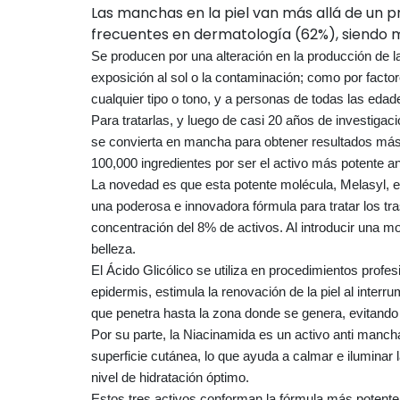
Las manchas en la piel van más allá de un p
frecuentes en dermatología (62%), siendo m
Se producen por una alteración en la producción de la
exposición al sol o la contaminación; como por factor
cualquier tipo o tono, y a personas de todas las eda
Para tratarlas, y luego de casi 20 años de investigac
se convierta en mancha para obtener resultados más r
100,000 ingredientes por ser el activo más potente a
La novedad es que esta potente molécula, Melasyl, es
una poderosa e innovadora fórmula para tratar los t
concentración del 8% de activos. Al introducir una
belleza.
El Ácido Glicólico se utiliza en procedimientos profesi
epidermis, estimula la renovación de la piel al inte
que penetra hasta la zona donde se genera, evitando 
Por su parte, la Niacinamida es un activo anti mancha
superficie cutánea, lo que ayuda a calmar e iluminar
nivel de hidratación óptimo.
Estos tres activos conforman la fórmula más potente