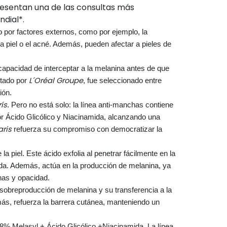
presentan una de las consultas más
dial*.
o por factores externos, como por ejemplo, la
a piel o el acné. Además, pueden afectar a pieles de
capacidad de interceptar a la melanina antes de que
L´Oréal Groupe
ntado por
, fue seleccionado entre
ión.
rís
. Pero no está solo: la línea anti-manchas contiene
r Ácido Glicólico y Niacinamida, alcanzando una
aris
refuerza su compromiso con democratizar la
la piel. Este ácido exfolia al penetrar fácilmente en la
lada. Además, actúa en la producción de melanina, ya
chas y opacidad.
e sobreproducción de melanina y su transferencia a la
más, refuerza la barrera cutánea, manteniendo un
 8% Melasyl + Ácido Glicólico +Niacinamida. La línea