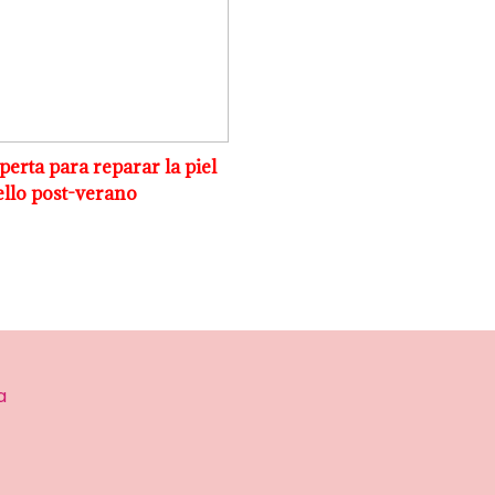
erta para reparar la piel
ello post-verano
a