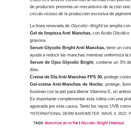
de productos presenta un mecanismo de acción único
círculo vicioso de la producción excesiva de pigmento
Glycolic-Bright
La línea renovada de
se amplía con
Gel de limpieza Anti Manchas,
con Ácido Glicólico 
grasosa.
Serum Glycolic Bright Anti Manchas,
tiene un conc
ayuda a reducir las manchas mientras uniformiza la t
Serum de Ojos Glycolic Bright
, contiene un 3% de
días.
Crema de Día Anti Manchas FPS 30,
protege contr
Gel-crema Anti-Manchas de Noche
, protege, ilu
fusionan con la piel para liberar Vitamina E, un antio
Es importante complementar esta rutina con una pro
agravada por esta causa. Tanto los rayos UVB como 
*INTERNATIONAL DERM BAROMETER, WAVE 4, 2022. 
TAGS:
Manchas en la Piel
|
Glycolic-Bright
|
Melasyl