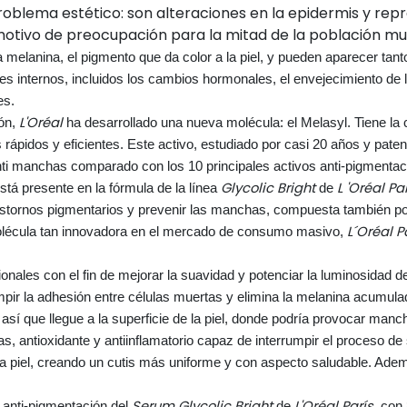
roblema estético: son alteraciones en la epidermis y re
otivo de preocupación para la mitad de la población mun
 melanina, el pigmento que da color a la piel, y pueden aparecer tant
es internos, incluidos los cambios hormonales, el envejecimiento de l
des.
L'Oréal
ión,
ha desarrollado una nueva molécula: el Melasyl. Tiene la 
ápidos y eficientes. Este activo, estudiado por casi 20 años y pate
nti manchas comparado con los 10 principales activos anti-pigmentac
Glycolic Bright
L 'Oréal Pa
tá presente en la fórmula de la línea
de
rastornos pigmentarios y prevenir las manchas, compuesta también po
L´Oréal P
 molécula tan innovadora en el mercado de consumo masivo,
onales con el fin de mejorar la suavidad y potenciar la luminosidad de 
rrumpir la adhesión entre células muertas y elimina la melanina acumu
así que llegue a la superficie de la piel, donde podría provocar man
s, antioxidante y antiinflamatorio capaz de interrumpir el proceso d
 la piel, creando un cutis más uniforme y con aspecto saludable. Ade
Serum Glycolic Bright
L'Oréal París
 anti-pigmentación del
de
, con