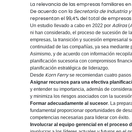
La relevancia de las empresas familiares en
De acuerdo con la
Secretaría de Industria y
representan el 99,4% del total de empresas 
Adiras
Un estudio llevado a cabo en 2022 por
(
ni han considerado, el proceso de sucesión de 
empresas, la transición y sucesión empresarial 
continuidad de las compañías, ya sea mediante pr
Asimismo, y de acuerdo con información recopil
planificación sucesoria con compromisos financi
planificación estratégica de liderazgo.
Korn Ferry
Desde
se recomiendan cuatro pasos c
Asignar recursos para una efectiva planificac
y entender su importancia, además de considerar
y minimiza los riesgos asociados con la sucesió
Formar adecuadamente al sucesor
. La prepar
fundamental proporcionar oportunidades de desarr
competencias necesarias para liderar con éxito.
Involucrar al equipo gerencial en el proceso 
involucrar a los líderes actuales y futuros en el