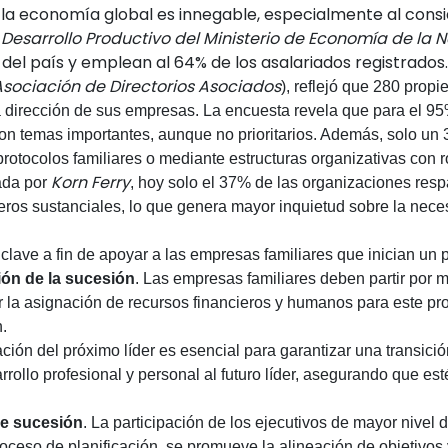
 la economía global es innegable, especialmente al consi
 Desarrollo Productivo del Ministerio de Economía de la 
del país y emplean al 64% de los asalariados registrados.
Asociación de Directorios Asociados
), reflejó que 280 propi
la dirección de sus empresas. La encuesta revela que para el
son temas importantes, aunque no prioritarios. Además, solo u
otocolos familiares o mediante estructuras organizativas con ro
Korn Ferry
ada por
, hoy solo el 37% de las organizaciones resp
eros sustanciales, lo que genera mayor inquietud sobre la nece
lave a fin de apoyar a las empresas familiares que inician un 
ión de la sucesión
.
Las empresas familiares deben partir por
m
 la asignación de recursos
financieros y humanos para este pro
n.
ación del próximo líder es esencial para garantizar una transició
ollo profesional y personal al futuro líder, asegurando que es
de sucesión
. La participación de los ejecutivos de mayor nivel
 proceso de planificación, se promueve la alineación de objetivos