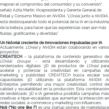
mejoran el compromiso del consumidor y su conversión”,
señaló Azita Martin, Vicepresidenta y Gerente General de
Retail y Consumo Masivo en
NVIDIA
. “
L’Oréal
, junto a
NVIDIA
,
está desbloqueando todo el potencial de la IA en la industria
de la belleza, para hacer que las experiencias sean aún más
fluidas, gratificantes y divertidas”.
Un historial creciente de innovaciones impulsadas por IA
Actualmente,
L’Oréal
y
NVIDIA
están colaborando en vario
proyectos:
CREAITECH
– la plataforma de contenido generativo de
L’Oréal Groupe
– está desarrollando y utilizand
renderizados digitales 3D de productos de
L’Oréal
par
acelerar y potenciar la creatividad en campañas de
marketing y publicidad. CREAITECH busca escalar sus
capacidades 3D utilizando la plataforma
NVIDIA AI
Enterprise, permitiendo una mayor creatividad, control de
calidad y escalabilidad en la producción. Esta combinación
de renderizado 3D e IA generativa posibilita campañas más
creativas e hiper-escalables que aumentan la interacción en
redes sociales, e-commerce y marketing con influencers.
Noli (“No one like I”)
es una startup pionera de marketplace